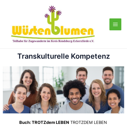
Zum
Main
Inhalt
Men
springen
Transkulturelle Kompetenz
Buch: TROTZdem LEBEN
TROTZDEM LEBEN