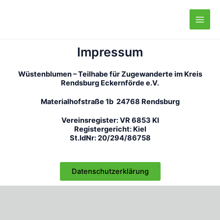
Zum
Main
Inhalt
Men
springen
Impressum
Wüstenblumen – Teilhabe für Zugewanderte im Kreis
Rendsburg Eckernförde e.V.
Materialhofstraße 1b
24768 Rendsburg
Vereinsregister: VR 6853 KI
Registergericht: Kiel
St.IdNr: 20/294/86758
Datenschutzerklärung